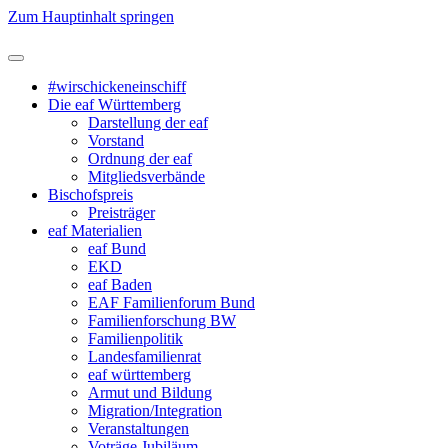
Zum Hauptinhalt springen
#wirschickeneinschiff
Die eaf Württemberg
Darstellung der eaf
Vorstand
Ordnung der eaf
Mitgliedsverbände
Bischofspreis
Preisträger
eaf Materialien
eaf Bund
EKD
eaf Baden
EAF Familienforum Bund
Familienforschung BW
Familienpolitik
Landesfamilienrat
eaf württemberg
Armut und Bildung
Migration/Integration
Veranstaltungen
Voträge Jubiläum