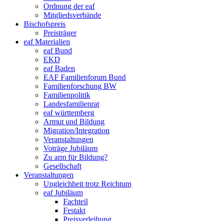
Ordnung der eaf
Mitgliedsverbände
Bischofspreis
Preisträger
eaf Materialien
eaf Bund
EKD
eaf Baden
EAF Familienforum Bund
Familienforschung BW
Familienpolitik
Landesfamilienrat
eaf württemberg
Armut und Bildung
Migration/Integration
Veranstaltungen
Voträge Jubiläum
Zu arm für Bildung?
Gesellschaft
Veranstaltungen
Ungleichheit trotz Reichtum
eaf Jubiläum
Fachteil
Festakt
Preisverleihung