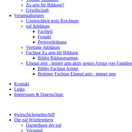
Zu arm für Bildung?
Gesellschaft
Veranstaltungen
Ungleichheit trotz Reichtum
eaf Jubiläum
Fachteil
Festakt
Preisverleihung
Vorträge Jubiläum
Fachtag Zu arm für Bildung
Bilder Bildungsarmut
Einmal arm - immer arm aktiv gegen Armut von Familie
Bilder Fachtag Armut
Beiträge Fachtag Einmal arm - immer arm
Kontakt
Links
Impressum & Datenschutz
#wirschickeneinschiff
Die eaf Württemberg
Darstellung der eaf
Vorstand